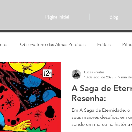
Página Inicial
Blog
jetos
Observatório das Almas Perdidas
Editais
Pita
Filmes
Traduções
Animes
Narrativa
vide
Lucas Freitas
18 de ago. de 2025
9 min de
A Saga de Eter
Resenha:
Em A Saga da Eternidade, o 
seus maiores desafios, em u
sendo um marco na história d