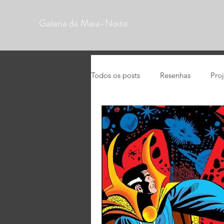
Galeria da Meia-Noite
Todos os posts
Resenhas
Pro
HQs
Análises
Mangás