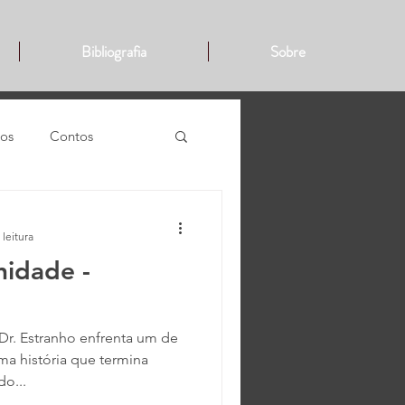
Bibliografia
Sobre
cos
Contos
ogames
 leitura
nidade -
Dr. Estranho enfrenta um de
ma história que termina
o...