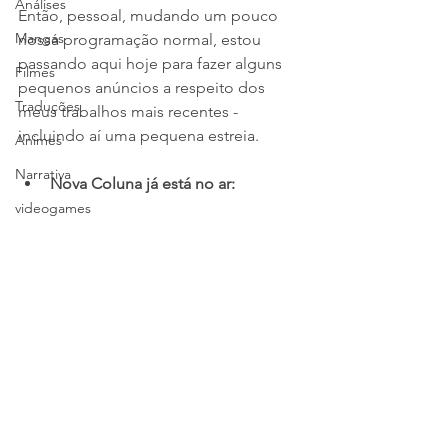
Análises
Então, pessoal, mudando um pouco 
Mangás
nossa programação normal, estou 
passando aqui hoje para fazer alguns 
Filmes
pequenos anúncios a respeito dos 
Traduções
meus trabalhos mais recentes - 
incluindo aí uma pequena estreia. 
Animes
Narrativa
Nova Coluna já está no ar:
videogames