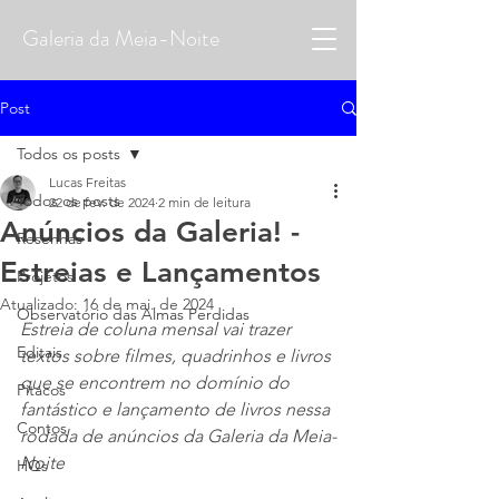
Galeria da Meia-Noite
Post
Todos os posts
Lucas Freitas
Todos os posts
22 de fev. de 2024
2 min de leitura
Anúncios da Galeria! -
Resenhas
Estreias e Lançamentos
Projetos
Atualizado:
16 de mai. de 2024
Observatório das Almas Perdidas
Estreia de coluna mensal vai trazer 
Editais
textos sobre filmes, quadrinhos e livros 
que se encontrem no domínio do 
Pitacos
fantástico e lançamento de livros nessa 
Contos
rodada de anúncios da Galeria da Meia-
Noite
HQs