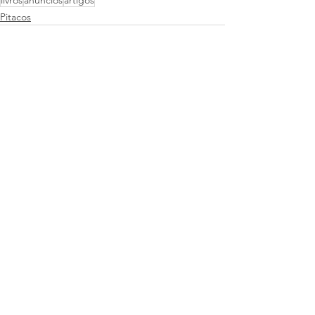
livros
anúncios
artigos
Pitacos
Ver tudo
Posts recentes