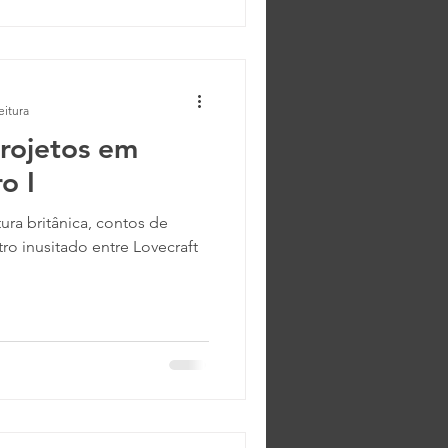
eitura
Projetos em
o I
ura britânica, contos de
tro inusitado entre Lovecraft