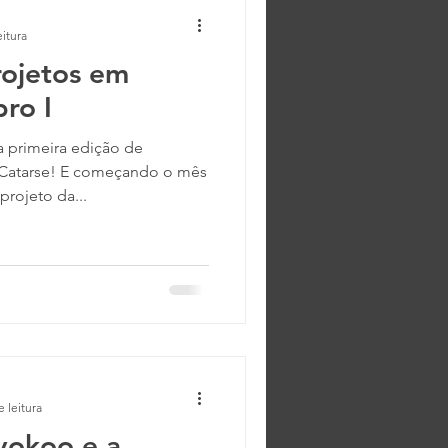
eitura
rojetos em
ro I
 primeira edição de
 Catarse! E começando o mês
rojeto da...
e leitura
yokoo e a