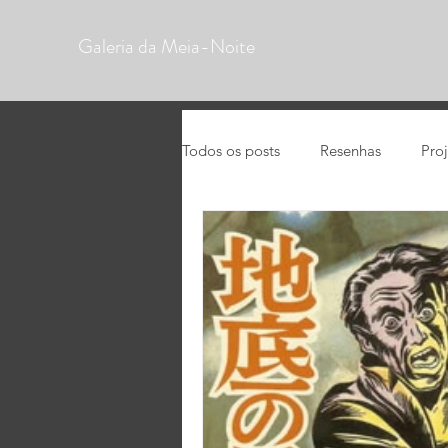
Galeria da Meia-Noite
Todos os posts
Resenhas
Pro
HQs
Análises
Mangás