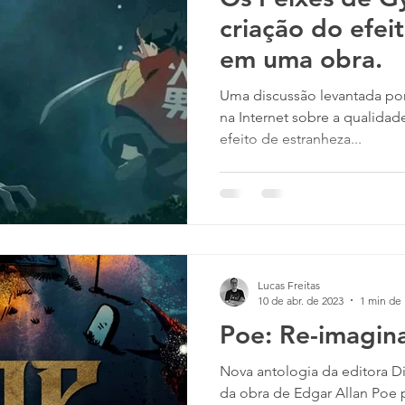
criação do efei
em uma obra.
Uma discussão levantada por
na Internet sobre a qualidade da CGI e 
efeito de estranheza...
Lucas Freitas
10 de abr. de 2023
1 min de 
Poe: Re-imagin
Nova antologia da editora Di
da obra de Edgar Allan Poe 