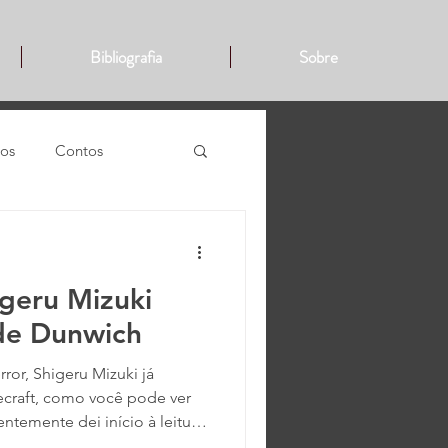
Bibliografia
Sobre
cos
Contos
ogames
igeru Mizuki
de Dunwich
ror, Shigeru Mizuki já
ecraft, como você pode ver
ntemente dei início à leitura
 Shigeru Mizuki, um mangaká