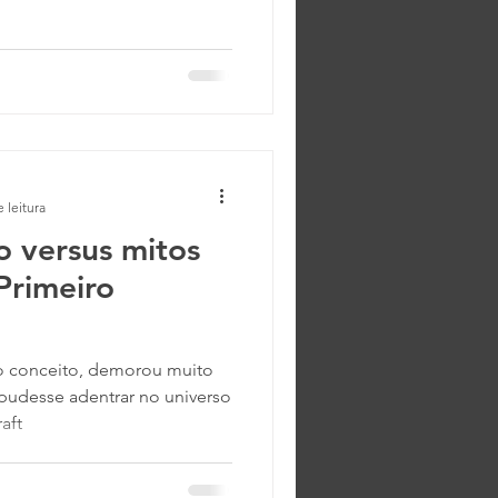
ante, como você já deve ter
 outro acolá. Essa leitura me
go bem curioso que vi no já
, o mesmo de onde traduzi
dos quadrinhos d
 leitura
o versus mitos
Primeiro
do conceito, demorou muito
pudesse adentrar no universo
aft