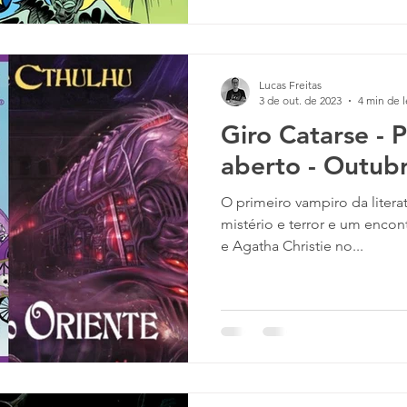
Lucas Freitas
3 de out. de 2023
4 min de l
Giro Catarse - 
aberto - Outubr
O primeiro vampiro da literat
mistério e terror e um encon
e Agatha Christie no...