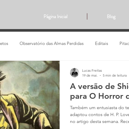
Página Inicial
Blog
jetos
Observatório das Almas Perdidas
Editais
Pita
Filmes
Traduções
Animes
Narrativa
vide
Lucas Freitas
19 de mai.
5 min de leitura
A versão de Sh
para O Horror 
Também um entusiasta do ter
adaptou contos de H. P. Lov
no artigo desta semana. Rece
do Marcha para a Morte, do