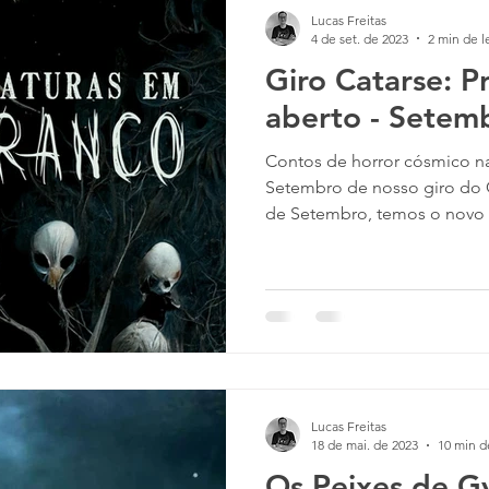
Lucas Freitas
4 de set. de 2023
2 min de l
Giro Catarse: P
aberto - Setemb
Contos de horror cósmico na
Setembro de nosso giro do
de Setembro, temos o novo p
Lucas Freitas
18 de mai. de 2023
10 min d
Os Peixes de G