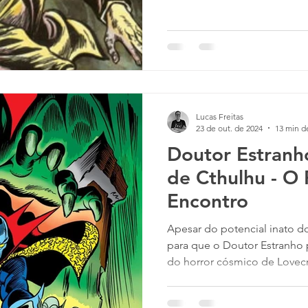
cujo trabalho eu admiro bast
observado em um post aqui e
fez lembrar de um outro arti
conhecido Hyakumonogatari
o artigo sobre a influência 
Lucas Freitas
23 de out. de 2024
13 min de
Doutor Estranh
de Cthulhu - O 
Encontro
Apesar do potencial inato 
para que o Doutor Estranho 
do horror cósmico de Lovecr