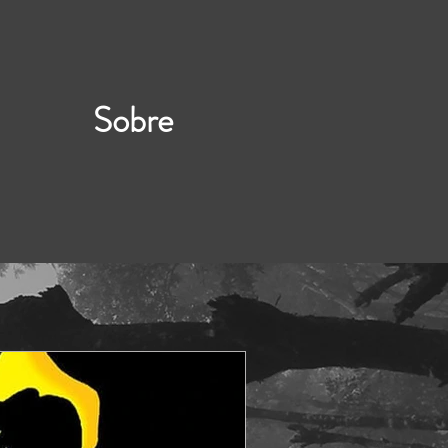
Sobre